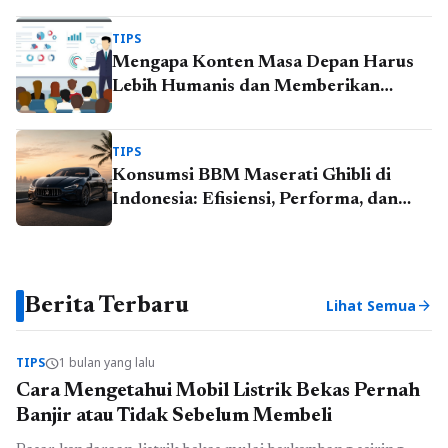
TIPS
Mengapa Konten Masa Depan Harus
Lebih Humanis dan Memberikan
Solusi Nyata
TIPS
Konsumsi BBM Maserati Ghibli di
Indonesia: Efisiensi, Performa, dan
Realitas Penggunaan Mobil Premium
Berita Terbaru
Lihat Semua
arrow_forward
TIPS
1 bulan yang lalu
schedule
Cara Mengetahui Mobil Listrik Bekas Pernah
Banjir atau Tidak Sebelum Membeli