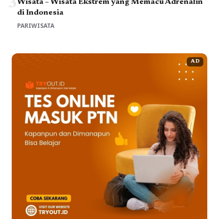
3
Wisata – Wisata Ekstrem yang Memacu Adrenalin
di Indonesia
PARIWISATA
AD