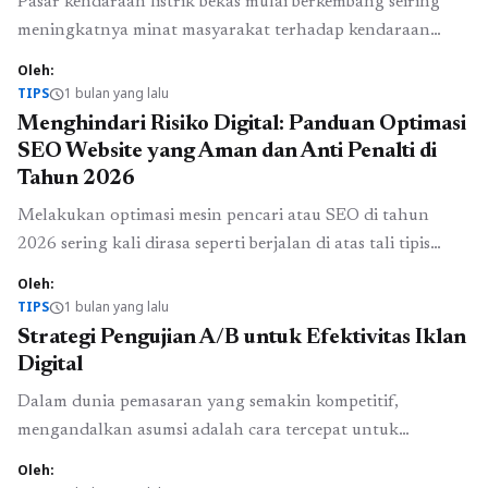
Pasar kendaraan listrik bekas mulai berkembang seiring
meningkatnya minat masyarakat terhadap kendaraan
yang lebih efisien dan berbasis teknologi. Banyak
Oleh:
konsumen mulai mempertimbangkan kendaraan listrik
TIPS
1 bulan yang lalu
schedule
bekas karena menawarkan harga yang lebih kompetitif
Menghindari Risiko Digital: Panduan Optimasi
dibanding unit baru tanpa harus mengorbankan
SEO Website yang Aman dan Anti Penalti di
pengalaman penggunaan modern. Namun perkembangan
Tahun 2026
tersebut juga menuntut calon pembeli untuk memiliki
Melakukan optimasi mesin pencari atau SEO di tahun
pemahaman yang lebih baik dalam melakukan ...
Baca
2026 sering kali dirasa seperti berjalan di atas tali tipis
Selengkapnya
yang sangat menantang. Di satu sisi, kita dituntut untuk
Oleh:
membuat situs web kita terlihat menarik dan mudah
TIPS
1 bulan yang lalu
schedule
ditemukan oleh calon pelanggan, namun di sisi lain, kita
Strategi Pengujian A/B untuk Efektivitas Iklan
harus sangat berhati-hati agar tidak melanggar aturan
Digital
main yang semakin ketat ...
Baca Selengkapnya
Dalam dunia pemasaran yang semakin kompetitif,
mengandalkan asumsi adalah cara tercepat untuk
membuang anggaran iklan Anda. Kita sering kali merasa
Oleh:
yakin bahwa judul atau gambar tertentu akan menarik