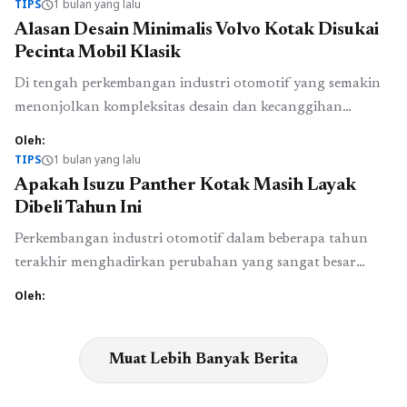
TIPS
1 bulan yang lalu
schedule
perhatian audiens, namun realitas di lapangan sering kali
Alasan Desain Minimalis Volvo Kotak Disukai
berkata lain. Inilah mengapa pengujian A/B menjadi
Pecinta Mobil Klasik
bagian tak terpisahkan dari rahasia sukses marketing
Di tengah perkembangan industri otomotif yang semakin
digital 2026. Strategi ini bukan ...
Baca Selengkapnya
menonjolkan kompleksitas desain dan kecanggihan
teknologi, mobil klasik dengan pendekatan minimalis
Oleh:
justru kembali memperoleh perhatian besar dari para
TIPS
1 bulan yang lalu
schedule
penggemarnya. Salah satu contoh yang paling menonjol
Apakah Isuzu Panther Kotak Masih Layak
adalah Volvo klasik dengan desain kotaknya yang
Dibeli Tahun Ini
sederhana namun berkarakter kuat. Kendaraan ini tetap
Perkembangan industri otomotif dalam beberapa tahun
menjadi favorit banyak pecinta mobil klasik karena
terakhir menghadirkan perubahan yang sangat besar
menawarkan pengalaman ...
Baca Selengkapnya
terhadap cara masyarakat memilih kendaraan. Fitur
Oleh:
keselamatan yang semakin lengkap, teknologi digital yang
terus berkembang, serta meningkatnya efisiensi kendaraan
modern membuat konsumen memiliki lebih banyak pilihan
Muat Lebih Banyak Berita
dibanding sebelumnya. Namun di tengah perubahan
tersebut, kendaraan-kendaraan lama yang memiliki