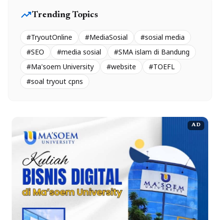
trending_up
Trending Topics
#TryoutOnline
#MediaSosial
#sosial media
#SEO
#media sosial
#SMA islam di Bandung
#Ma'soem University
#website
#TOEFL
#soal tryout cpns
AD