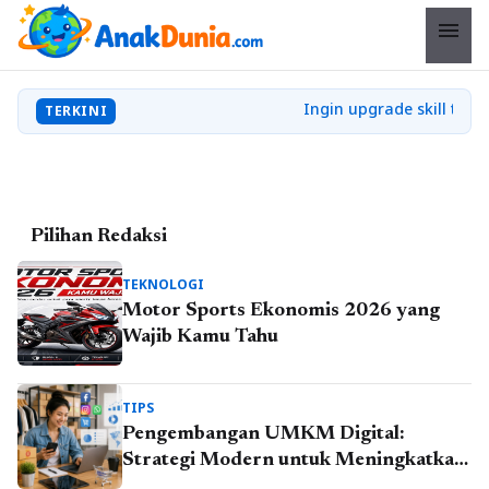
menu
Jadi Kunci Pecinta Sepak
Bola Mengikuti
Perkembangan Dunia
TERKINI
Pilihan Redaksi
TEKNOLOGI
Motor Sports Ekonomis 2026 yang
Wajib Kamu Tahu
TIPS
Pengembangan UMKM Digital:
Strategi Modern untuk Meningkatkan
Daya Saing Bisnis Kecil