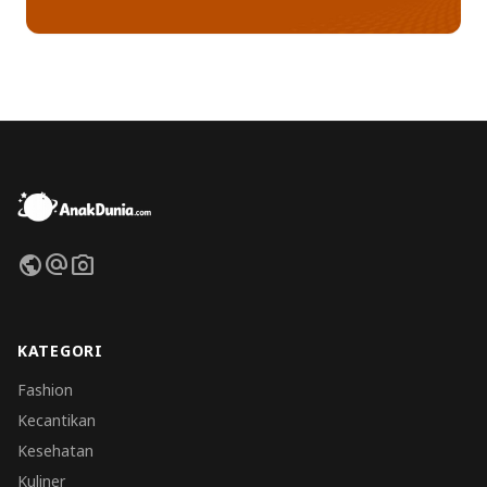
public
alternate_email
photo_camera
KATEGORI
Fashion
Kecantikan
Kesehatan
Kuliner